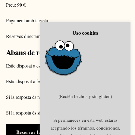
90 €
Preu:
Pagament amb targeta.
Uso cookies
Reserves directament al calendari.
Abans de reservar pregunta’t això
Estic disposat a escoltar coses que potser no m’agradaran?
Estic disposat a fer alguna cosa diferent després?
(Recién hechos y sin gluten)
Si la resposta és no, millor no reservis.
Si la resposta és sí, endavant.
Si permaneces en esta web estarás
aceptando los términos, condiciones,
Reservar la meva sessió