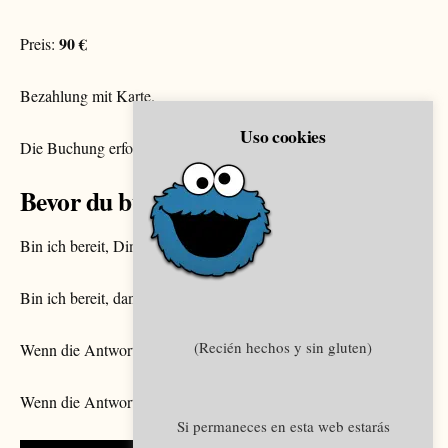
90 €
Preis:
Bezahlung mit Karte.
Uso cookies
Die Buchung erfolgt direkt über den Kalender.
Bevor du buchst, frag dich Folgendes
Bin ich bereit, Dinge zu hören, die mir vielleicht nicht gefallen?
Bin ich bereit, danach etwas anders zu machen?
(Recién hechos y sin gluten)
Wenn die Antwort nein ist, buche besser nicht.
Wenn die Antwort ja ist, dann los.
Si permaneces en esta web estarás