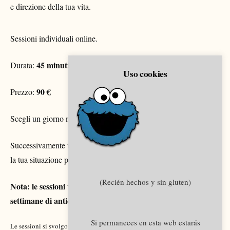
e direzione della tua vita.
Sessioni individuali online.
45 minuti
Durata:
Uso cookies
90 €
Prezzo:
Scegli un giorno nel calendario per vedere gli orari disponibili.
Successivamente ti farò alcune brevi domande per capire meglio
la tua situazione prima della sessione.
(Recién hechos y sin gluten)
Nota: le sessioni vengono di solito prenotate con 1–2
settimane di anticipo.
Si permaneces en esta web estarás
Le sessioni si svolgono tramite videoconferenza.