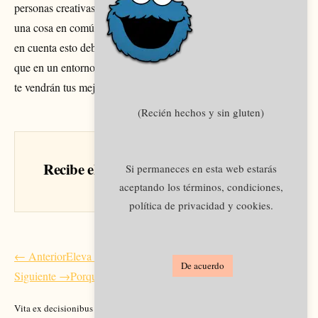
personas creativas o que crean grandes negocios… todos tienen
una cosa en común: pasan mucho tiempo pensando. Teniendo
en cuenta esto debes saber, quizás ya seas consciente de ello,
que en un entorno ruidoso o rodeado de tus mejores amigos no
te vendrán tus mejores ideas.
(Recién hechos y sin gluten)
Recibe el siguiente artículo en tu email
Si permaneces en esta web estarás
aceptando los términos, condiciones,
política de privacidad y cookies.
Navegación
← Anterior
Eleva tu Amor propio – Cápsula de bienestar
De acuerdo
de
Siguiente →
Porqué sentimos envidia
entradas
Vita ex decisionibus pendet.