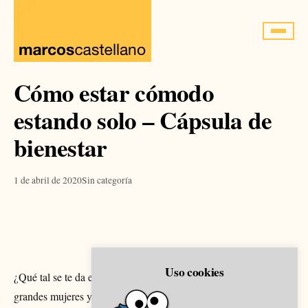
Saltar
al
contenido
Cómo estar cómodo
estando solo – Cápsula de
bienestar
1 de abril de 2020
Sin categoría
Uso cookies
¿Qué tal se te da estar solo? Si te fijas en los genios, en las
grandes mujeres y hombres del mundo o en la mayoría de las