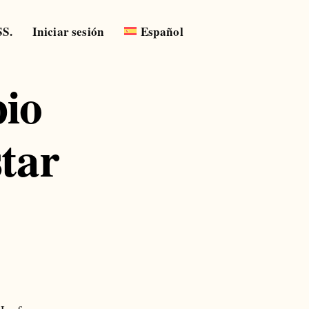
SS.
Iniciar sesión
Español
pio
star