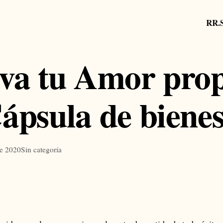
RR.
va tu Amor pro
ápsula de biene
e 2020
Sin categoría