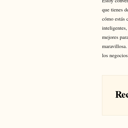
Estoy conven
que tienes d
cómo estás 
inteligentes
mejores para
maravillosa.
los negocios
Rec