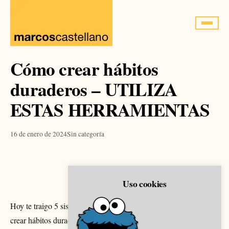
Saltar
al
contenido
Cómo crear hábitos
duraderos – UTILIZA
ESTAS HERRAMIENTAS
16 de enero de 2024
Sin categoría
Uso cookies
Hoy te traigo 5 sistemas/trucos/herramientas para que puedas
crear hábitos duraderos.