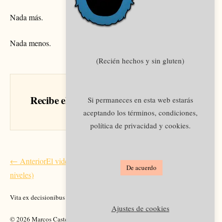
Nada más.
Nada menos.
(Recién hechos y sin gluten)
Recibe el siguiente artículo en tu email
Si permaneces en esta web estarás
aceptando los términos, condiciones,
política de privacidad y cookies.
Navegación
← Anterior
El videojuego de la vida (aprende a superar los
De acuerdo
de
niveles)
entradas
Vita ex decisionibus pendet.
Academia
Legal
Ajustes de cookies
© 2026 Marcos Castellano.