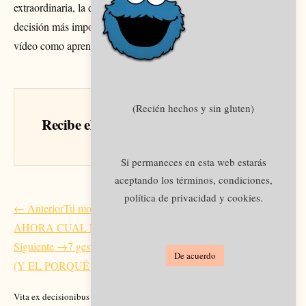
extraordinaria, la decisión de vivir en un estado hermoso es la
decisión más importante que puedas tomar. Descubre en este
vídeo como aprender lo que esto significa.
(Recién hechos y sin gluten)
Recibe el siguiente artículo en tu email
Si permaneces en esta web estarás
aceptando los términos, condiciones,
política de privacidad y cookies.
Navegación
← Anterior
Tú momento vital – Tu edad mental (DESCUBRE
de
AHORA CUAL ES)
entradas
Siguiente →
7 gestos con las manos que deberías estar usando ya
De acuerdo
(Y EL PORQUÉ HACERLO)
Vita ex decisionibus pendet.