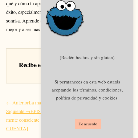
qué y cómo tu apariencia externa afecta su nivel de influencia y
éxito, especialmente cuando se trata de tu nivel de energía y tu
sonrisa. Aprende a influir en tu propio estado de ánimo para
mejor y a ser más accesible y deseable con un simple cambio.
(Recién hechos y sin gluten)
Recibe el siguiente artículo en tu email
Si permaneces en esta web estarás
aceptando los términos, condiciones,
política de privacidad y cookies.
Navegación
← Anterior
La manera más rápida para dejar de sufrir
de
Siguiente →
EPISODIO ESPECIAL: Mente subconsciente VS.
entradas
mente consciente [CÓMO ACTUAMOS SIN DARNOS
De acuerdo
CUENTA]