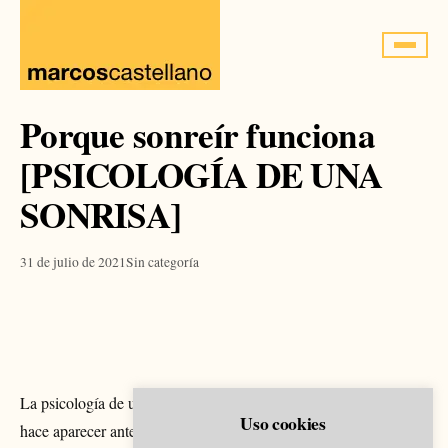
Saltar
al
contenido
Porque sonreír funciona
[PSICOLOGÍA DE UNA
SONRISA]
31 de julio de 2021
Sin categoría
La psicología de una sonrisa | Cómo la sonrisa te hace sentir y te
Uso cookies
hace aparecer ante los demás En este video, compartimos por