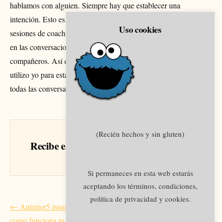
hablamos con alguien. Siempre hay que establecer una
intención. Esto es algo que yo no solamente practico en mis
Uso cookies
sesiones de coaching individuales o grupales. Sino que también
en las conversaciones diarias con familiares o amigos o
compañeros. Así que hoy te traigo en este vídeo el sistema que
utilizo yo para establecer intención y conseguir mi objetivo en
todas las conversaciones que mantengo.
(Recién hechos y sin gluten)
Recibe el siguiente artículo en tu email
Si permaneces en esta web estarás
aceptando los términos, condiciones,
política de privacidad y cookies.
Navegación
← Anterior
5 pasos para ser más positivo [y de paso entender
de
como funciona tu mente]